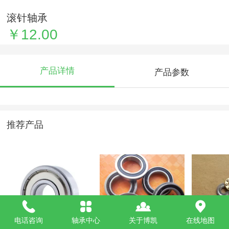
滚针轴承
￥12.00
产品详情
产品参数
推荐产品
电话咨询
轴承中心
关于博凯
在线地图
不锈钢深沟球轴承
法兰轴承 F6802-
F5-11