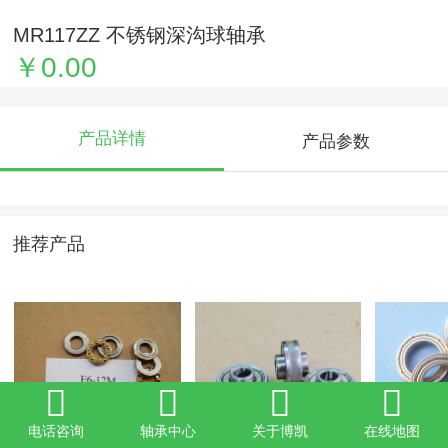
MR117ZZ 不锈钢深沟球轴承
￥0.00
产品详情
产品参数
推荐产品
电话咨询
轴承中心
关于博凯
在线地图
F6-12M 2
非标轴承626ZZ外圈
法兰轴承 