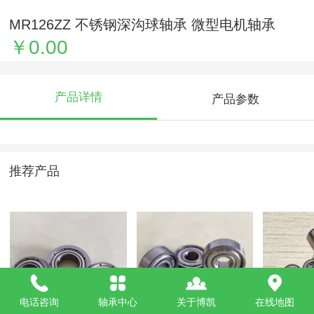
MR126ZZ 不锈钢深沟球轴承 微型电机轴承
￥0.00
产品详情
产品参数
推荐产品
电话咨询
轴承中心
关于博凯
在线地图
法兰轴承厂家
微型轴承厂家
滚针轴