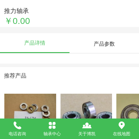
推力轴承
￥0.00
产品详情
产品参数
推荐产品
电话咨询
轴承中心
关于博凯
在线地图
F6-12M 2
非标轴承686Z 双边
法兰轴